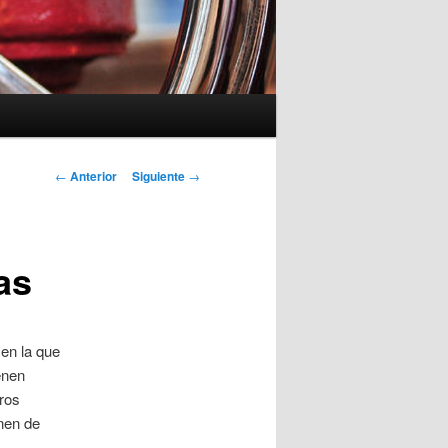
Navegación
←
Anterior
Siguiente
→
de
entradas
as
 en la que
enen
ros
enen de