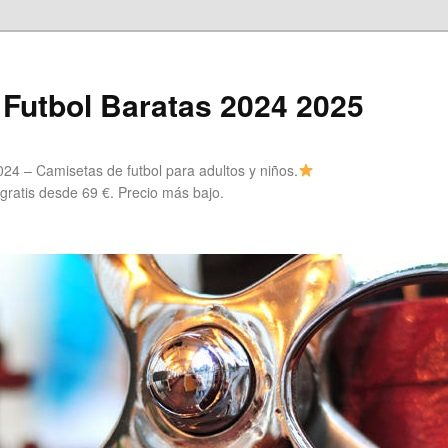
Futbol Baratas 2024 2025
24 – Camisetas de futbol para adultos y niños.
 gratis desde 69 €. Precio más bajo.