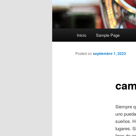
Menú
Inicio
Sample Page
principal
Posted on
septiembre 1, 2023
cam
Siempre qu
uno pueda
sueños. H
lugares. S
ligas de a