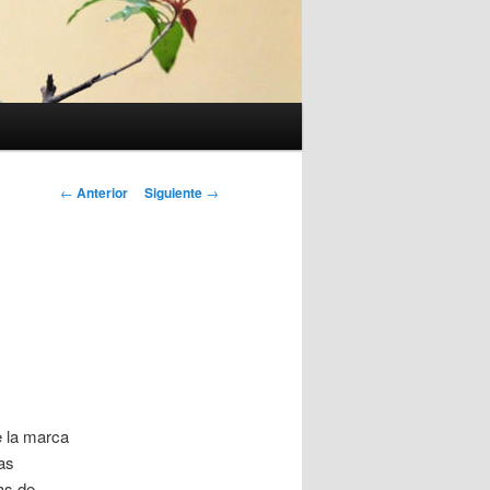
Navegación
←
Anterior
Siguiente
→
de
entradas
ue la marca
as
as de