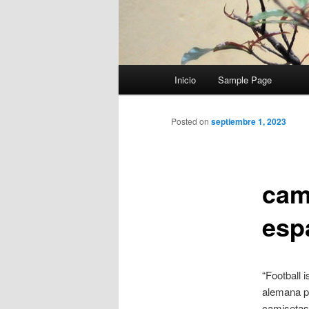
Menú
Inicio
Sample Page
principal
Posted on
septiembre 1, 2023
cam
esp
“Football 
alemana pr
camisetas