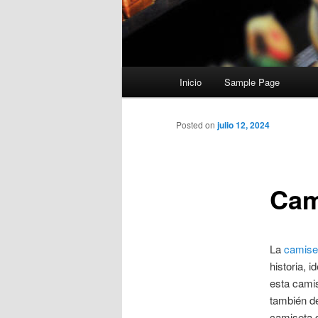
Menú
Inicio
Sample Page
principal
Posted on
julio 12, 2024
Cam
La
camise
historia, 
esta camis
también de
camiseta d