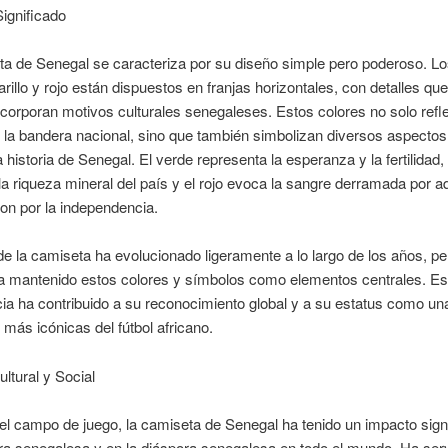
ignificado
a de Senegal se caracteriza por su diseño simple pero poderoso. Lo
rillo y rojo están dispuestos en franjas horizontales, con detalles que
orporan motivos culturales senegaleses. Estos colores no solo refle
 la bandera nacional, sino que también simbolizan diversos aspectos
a historia de Senegal. El verde representa la esperanza y la fertilidad, 
la riqueza mineral del país y el rojo evoca la sangre derramada por a
on por la independencia.
de la camiseta ha evolucionado ligeramente a lo largo de los años, pe
a mantenido estos colores y símbolos como elementos centrales. Es
ia ha contribuido a su reconocimiento global y a su estatus como un
más icónicas del fútbol africano.
ltural y Social
el campo de juego, la camiseta de Senegal ha tenido un impacto signi
ura senegalesa y en la diáspora senegalesa en todo el mundo. Ha se