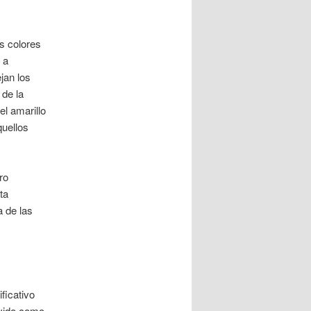
s colores
 a
jan los
 de la
el amarillo
quellos
ro
ta
a de las
ficativo
rvido como