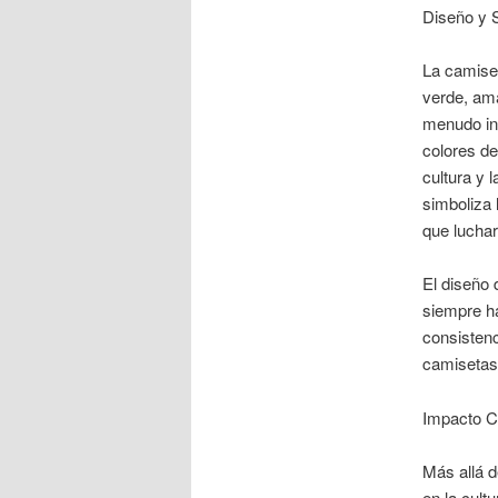
Diseño y S
La camiset
verde, ama
menudo inc
colores de
cultura y l
simboliza 
que luchar
El diseño 
siempre h
consistenc
camisetas 
Impacto Cu
Más allá d
en la cult