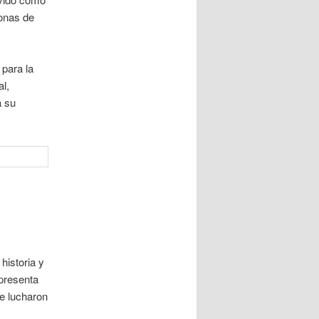
sonas de
para la
l,
a su
historia y
epresenta
ue lucharon