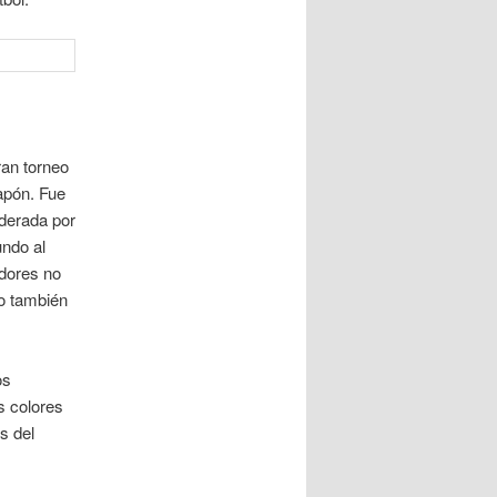
ran torneo
apón. Fue
iderada por
ndo al
adores no
no también
os
s colores
s del