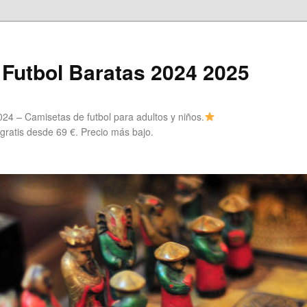
Futbol Baratas 2024 2025
24 – Camisetas de futbol para adultos y niños.
 gratis desde 69 €. Precio más bajo.