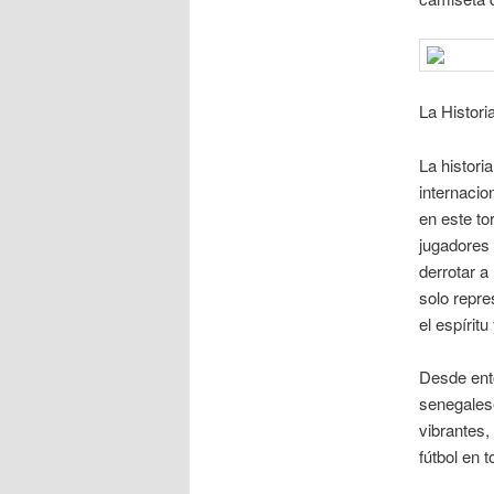
La Histori
La histori
internacio
en este to
jugadores
derrotar a
solo repre
el espírit
Desde ent
senegalese
vibrantes,
fútbol en 