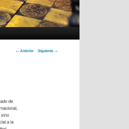
Navegación
←
Anterior
Siguiente
→
de
entradas
gado de
rnacional,
 sino
al a la
bol.