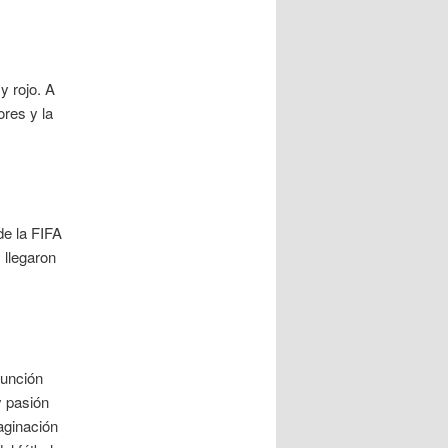
y rojo. A
ores y la
de la FIFA
 llegaron
función
y pasión
aginación