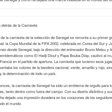
a detrás de la Camiseta
a de la camiseta de la selección de Senegal se remonta a su primer g
nal: la Copa Mundial de la FIFA 2002, celebrada en Corea del Sur y J
rneo donde Senegal, bajo la dirección del entrenador Bruno Metsu y l
 emblemáticos como El Hadji Diouf y Papa Bouba Diop, cautivó al mu
 Francia en el partido de apertura. La camiseta que lucieron esos jug
sentaba los colores de la bandera nacional, verde, amarillo y rojo, si
u y la determinación de todo un país.
onces, la camiseta de Senegal ha sido un emblema de orgullo para l
s, tanto dentro como fuera del campo. Con su diseño distintivo y su
 ha dejado una impresión duradera en los corazones de los seguidore
todo el mundo.