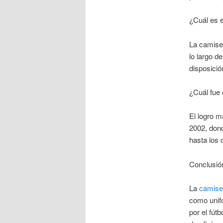
¿Cuál es e
La camiset
lo largo d
disposició
¿Cuál fue
El logro m
2002, dond
hasta los 
Conclusió
La
camiset
como unifo
por el fút