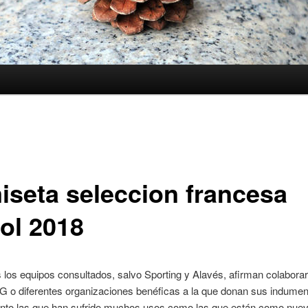
iseta seleccion francesa
bol 2018
 los equipos consultados, salvo Sporting y Alavés, afirman colabora
G o diferentes organizaciones benéficas a la que donan sus indumen
anto las que han sufrido muchos usos como las que están como nuev