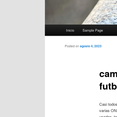
Menú
Inicio
Sample Page
principal
Posted on
agosto 4, 2023
cam
fut
Casi todos
varias ON
usadas, t