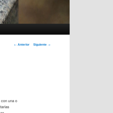
Navegación
←
Anterior
Siguiente
→
de
entradas
r con una o
tarias
as.