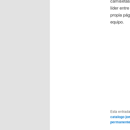
camisetas
líder entr
propia pág
equipo.
Esta entrad
catalogo jo
permanent