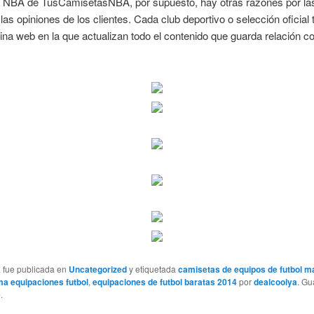
 NBA de TusCamisetasNBA, por supuesto, hay otras razones por la
e las opiniones de los clientes. Cada club deportivo o selección oficial 
ina web en la que actualizan todo el contenido que guarda relación co
a fue publicada en
Uncategorized
y etiquetada
camisetas de equipos de futbol m
ma equipaciones futbol
,
equipaciones de futbol baratas 2014
por
dealcoolya
. G
e
.