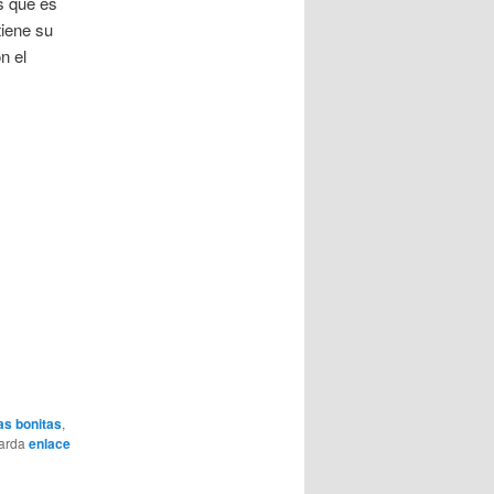
s que es
tiene su
n el
as bonitas
,
uarda
enlace