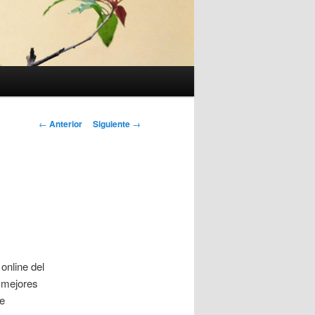
Navegación
←
Anterior
Siguiente
→
de
entradas
online del
s mejores
de