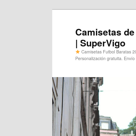
Ir
al
contenido
Camisetas de 
principal
| SuperVigo
Camisetas Futbol Baratas 20
Personalización gratuita. Envío