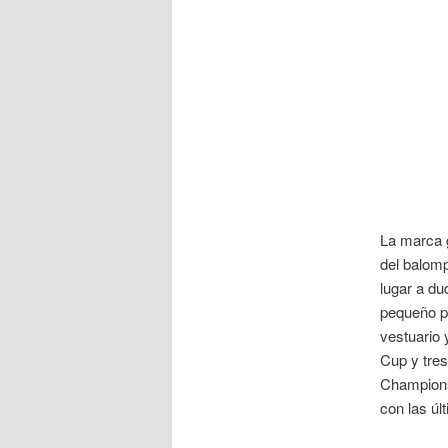
La marca g
del balomp
lugar a du
pequeño pr
vestuario
Cup y tres
Champion
con las úl