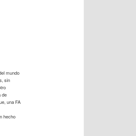
 del mundo
s, sin
tro
a de
ue, una FA
an hecho