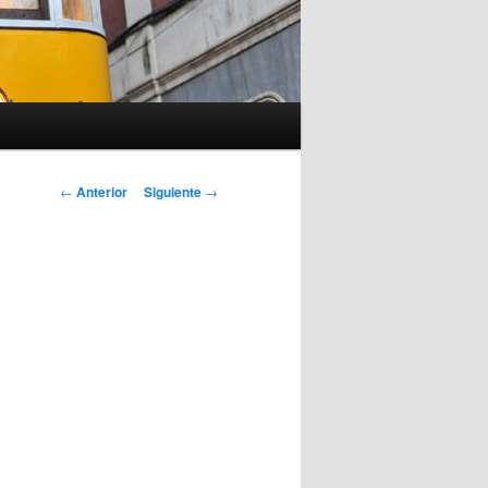
Navegación
←
Anterior
Siguiente
→
de
entradas