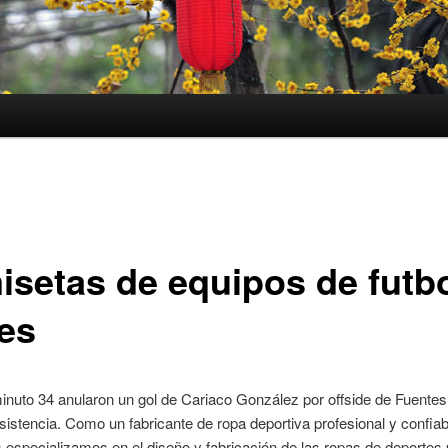
isetas de equipos de futb
les
inuto 34 anularon un gol de Cariaco González por offside de Fuentes,
asistencia. Como un fabricante de ropa deportiva profesional y confiab
 especializamos en el diseño y fabricación de las ropas de deportes 