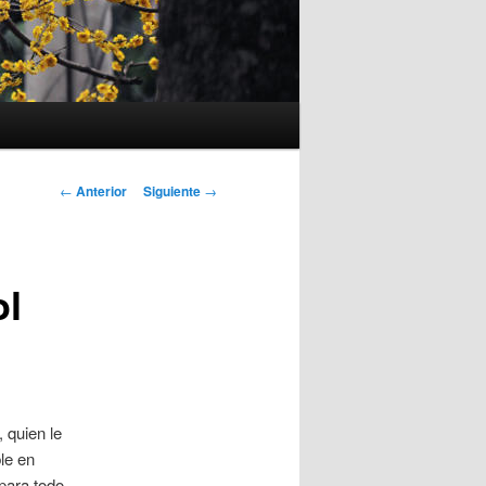
Navegación
←
Anterior
Siguiente
→
de
entradas
ol
 quien le
le en
para todo