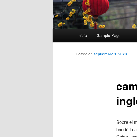
Menú
Inicio
Sample Page
principal
Posted on
septiembre 1, 2023
cam
ing
Sobre el m
brindó la 
China, nos