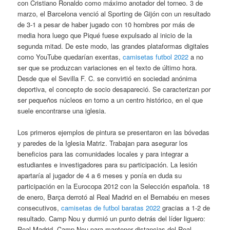
con Cristiano Ronaldo como máximo anotador del torneo. 3 de
marzo, el Barcelona venció al Sporting de Gijón con un resultado
de 3-1 a pesar de haber jugado con 10 hombres por más de
media hora luego que Piqué fuese expulsado al inicio de la
segunda mitad. De este modo, las grandes plataformas digitales
como YouTube quedarían exentas,
camisetas futbol 2022
a no
ser que se produzcan variaciones en el texto de último hora.
Desde que el Sevilla F. C. se convirtió en sociedad anónima
deportiva, el concepto de socio desapareció. Se caracterizan por
ser pequeños núcleos en torno a un centro histórico, en el que
suele encontrarse una iglesia.
Los primeros ejemplos de pintura se presentaron en las bóvedas
y paredes de la Iglesia Matriz. Trabajan para asegurar los
beneficios para las comunidades locales y para integrar a
estudiantes e investigadores para su participación. La lesión
apartaría al jugador de 4 a 6 meses y ponía en duda su
participación en la Eurocopa 2012 con la Selección española. 18
de enero, Barça derrotó al Real Madrid en el Bernabéu en meses
consecutivos,
camisetas de futbol baratas 2022
gracias a 1-2 de
resultado. Camp Nou y durmió un punto detrás del líder liguero:
Real Madrid. Camp Nou para mantener distancias del Real