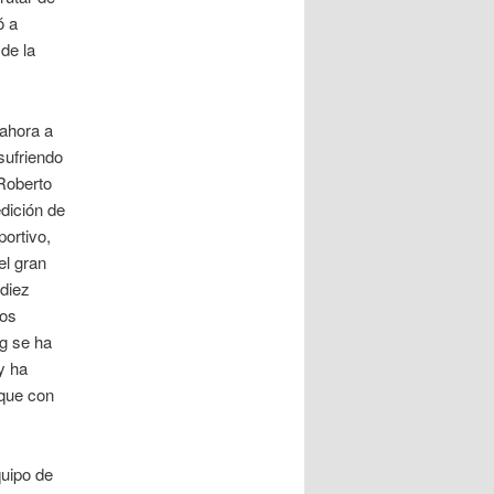
ó a
de la
 ahora a
sufriendo
Roberto
edición de
ortivo,
el gran
 diez
los
g se ha
y ha
rque con
uipo de