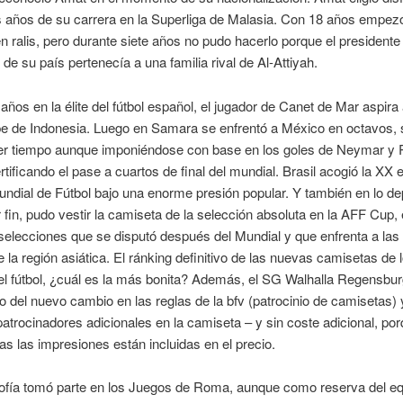
s años de su carrera en la Superliga de Malasia. Con 18 años empez
n ralis, pero durante siete años no pudo hacerlo porque el presidente 
 de su país pertenecía a una familia rival de Al-Attiyah.
años en la élite del fútbol español, el jugador de Canet de Mar aspira
pe de Indonesia. Luego en Samara se enfrentó a México en octavos, 
mer tiempo aunque imponiéndose con base en los goles de Neymar y 
rtificando el pase a cuartos de final del mundial. Brasil acogió la XX 
ndial de Fútbol bajo una enorme presión popular. Y también en lo dep
 fin, pudo vestir la camiseta de la selección absoluta en la AFF Cup, 
selecciones que se disputó después del Mundial y que enfrenta a las
 la región asiática. El ránking definitivo de las nuevas camisetas de 
l fútbol, ¿cuál es la más bonita? Además, el SG Walhalla Regensbur
o del nuevo cambio en las reglas de la bfv (patrocinio de camisetas) 
atrocinadores adicionales en la camiseta – y sin coste adicional, po
s las impresiones están incluidas en el precio.
Sofía tomó parte en los Juegos de Roma, aunque como reserva del eq