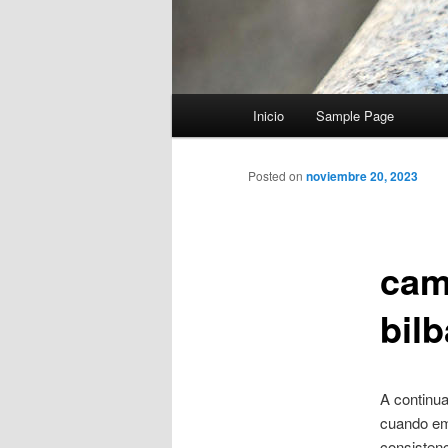
Menú
Inicio
Sample Page
principal
Posted on
noviembre 20, 2023
cam
bil
A continu
cuando em
consistenc