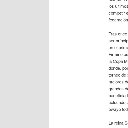
los último
competir e
federación
Tras once 
ser prínci
en el pri
Firmino ce
la Copa Mu
donde, por
torneo de 
mejores de
grandes de
beneficiad
colocado p
owayo toda
La reina 