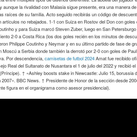
y aunque la rivalidad con Malasia sigue presente, era una manera de
as raíces de su familia. Acto seguido recibirás un código de descuen
 artículos no rebajados. 1-1 con Suiza en Rostov del Don con goles
outinho y para Suiza marcó Steven Zuber, luego en San Petersburgo
iento 2-0 a Costa Rica (los dos goles recién en los minutos de descu
eron Philippe Coutinho y Neymar y en su último partido de fase de g
n Moscú a Serbia donde también la derrotó por 2-0 con goles de Paul
lva. Por descendencia,
camisetas de futbol 2024
Amat fue recibido of
ejo Real del Sultanato de Nusantara el 1 de julio del 2022 y recibió el 
Príncipe). ↑ «Ashley boosts stake in Newcastle: Julio 15, borussia
n 2007». BBC News. ↑ Presidente de Honor de la sección desde 200
te figura en el organigrama como asesor presidencial).