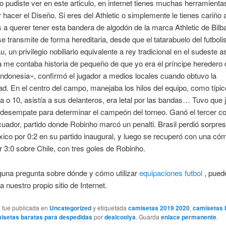
 pudiste ver en este articulo, en internet tienes muchas herramien
 hacer el Diseño. Si eres del Athletic o simplemente le tienes cariño 
 a querer tener esta bandera de algodón de la marca Athletic de Bilb
 se transmite de forma hereditaria, desde que el tatarabuelo del futbolis
u, un privilegio nobiliario equivalente a rey tradicional en el sudeste as
 me contaba historia de pequeño de que yo era el príncipe heredero
Indonesia», confirmó el jugador a medios locales cuando obtuvo la
ad. En el centro del campo, manejaba los hilos del equipo, como típic
 o 10, asistía a sus delanteros, era letal por las bandas… Tuvo que 
 desempate para determinar el campeón del torneo. Ganó el tercer co
cuador, partido donde Robinho marcó un penalti. Brasil perdió sorpr
ico por 0:2 en su partido inaugural, y luego se recuperó con una c
or 3:0 sobre Chile, con tres goles de Robinho.
lguna pregunta sobre dónde y cómo utilizar
equipaciones futbol
, pued
a nuestro propio sitio de Internet.
a fue publicada en
Uncategorized
y etiquetada
camisetas 2019 2020
,
camisetas 
isetas baratas para despedidas
por
dealcoolya
. Guarda
enlace permanente
.