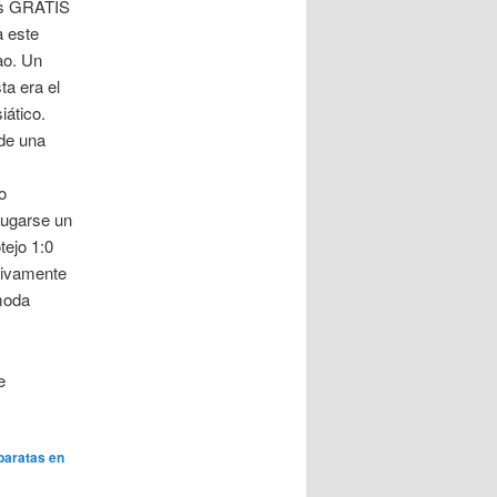
tas GRATIS
a este
ao. Un
ta era el
iático.
 de una
o
jugarse un
tejo 1:0
esivamente
ómoda
e
baratas en