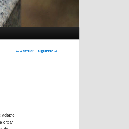
Navegación
←
Anterior
Siguiente
→
de
entradas
e adapte
a crear
es de