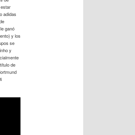
 estar
to adidas
 de
 le ganó
ento) y los
rupos se
inho y
icialmente
título de
 dortmund
4