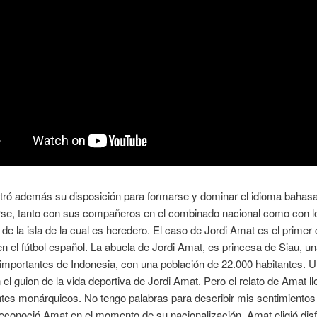
ró además su disposición para formarse y dominar el idioma bahasa
se, tanto con sus compañeros en el combinado nacional como con l
 de la isla de la cual es heredero. El caso de Jordi Amat es el primer
n el fútbol español. La abuela de Jordi Amat, es princesa de Siau, un
importantes de Indonesia, con una población de 22.000 habitantes. 
 el guion de la vida deportiva de Jordi Amat. Pero el relato de Amat ll
ntes monárquicos. No tengo palabras para describir mis sentimientos
conoció Amat en el momento de su nacionalización. Amat eligió disf