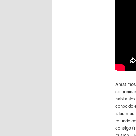
Amat most
comunicar
habitantes
conocido e
islas más 
rotundo en
consigo ti
mismo», re