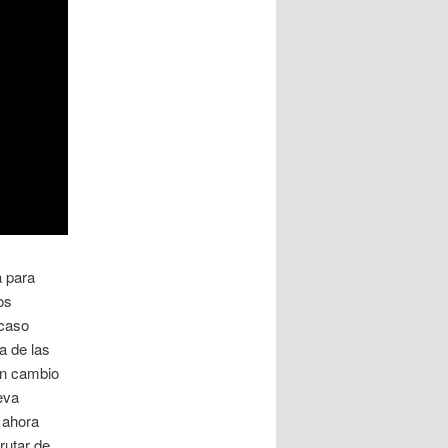
 para
os
 caso
a de las
Un cambio
eva
 ahora
rutar de