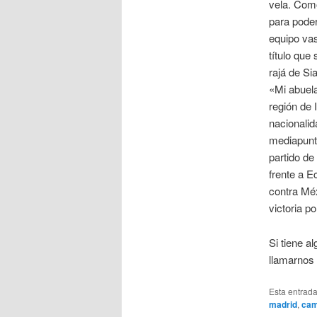
vela. Como
para poder
equipo vas
título que
rajá de Sia
«Mi abuela
región de 
nacionalid
mediapunta
partido de
frente a E
contra Méx
victoria p
Si tiene a
llamarnos 
Esta entrad
madrid
,
cam