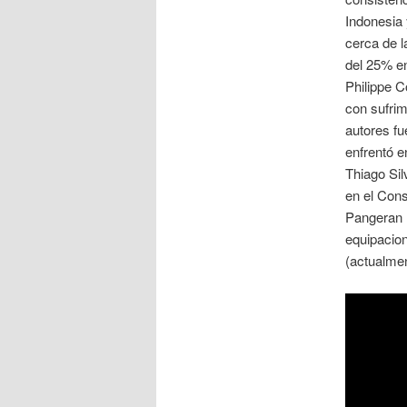
Indonesia 
cerca de l
del 25% en
Philippe C
con sufrim
autores fu
enfrentó e
Thiago Si
en el Cons
Pangeran (
equipacio
(actualmen