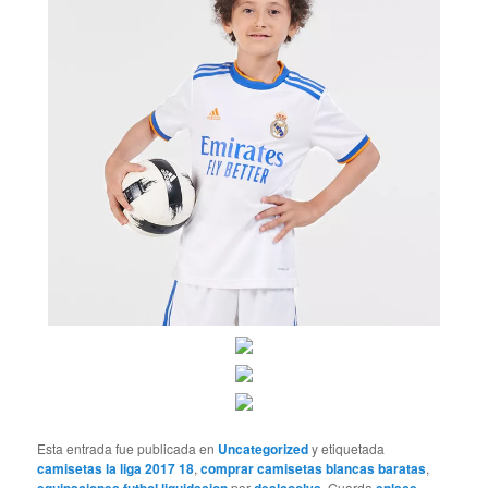
Esta entrada fue publicada en
Uncategorized
y etiquetada
camisetas la liga 2017 18
,
comprar camisetas blancas baratas
,
por
. Guarda