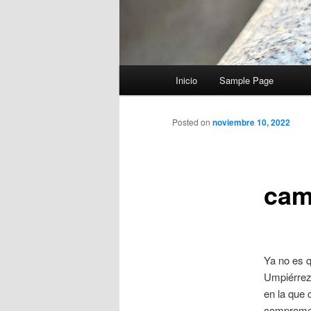
Menú
Inicio
Sample Page
principal
Posted on
noviembre 10, 2022
cam
Ya no es q
Umpiérrez
en la que 
comprometi