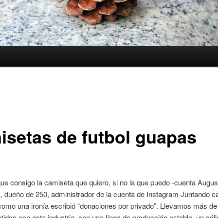
isetas de futbol guapas
ue consigo la camiseta que quiero, si no la que puedo -cuenta Augus
, dueño de 250, administrador de la cuenta de Instagram Juntando c
como una ironía escribió “donaciones por privado”. Llevamos más de
dos con esta industria, con una línea de producción estable, un sól