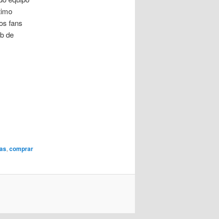
timo
os fans
eb de
tas
,
comprar