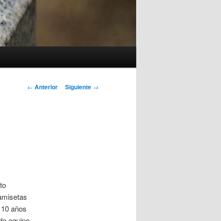
Navegación
←
Anterior
Siguiente
→
de
entradas
to
amisetas
 10 años
ido equipo