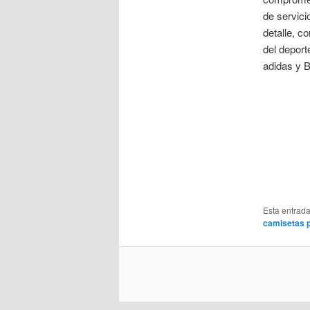
de servici
detalle, c
del deport
adidas y B
Esta entrad
camisetas p