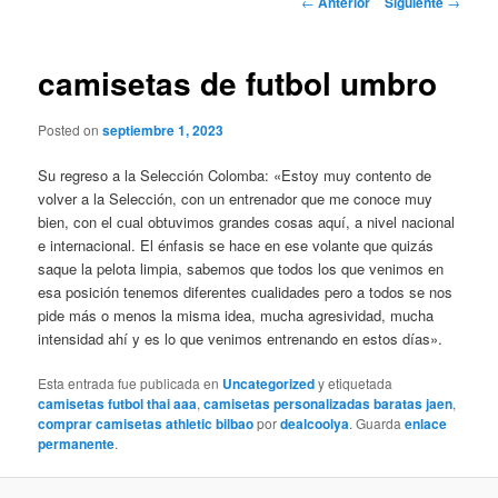
←
Anterior
Siguiente
→
de
entradas
camisetas de futbol umbro
Posted on
septiembre 1, 2023
Su regreso a la Selección Colomba: «Estoy muy contento de
volver a la Selección, con un entrenador que me conoce muy
bien, con el cual obtuvimos grandes cosas aquí, a nivel nacional
e internacional. El énfasis se hace en ese volante que quizás
saque la pelota limpia, sabemos que todos los que venimos en
esa posición tenemos diferentes cualidades pero a todos se nos
pide más o menos la misma idea, mucha agresividad, mucha
intensidad ahí y es lo que venimos entrenando en estos días».
Esta entrada fue publicada en
Uncategorized
y etiquetada
camisetas futbol thai aaa
,
camisetas personalizadas baratas jaen
,
comprar camisetas athletic bilbao
por
dealcoolya
. Guarda
enlace
permanente
.