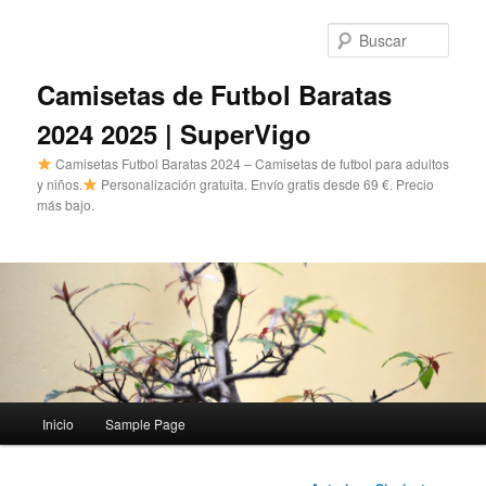
Ir
al
Busc
contenido
principal
Camisetas de Futbol Baratas
2024 2025 | SuperVigo
Camisetas Futbol Baratas 2024 – Camisetas de futbol para adultos
y niños.
Personalización gratuita. Envío gratis desde 69 €. Precio
más bajo.
Menú
Inicio
Sample Page
principal
Navegación