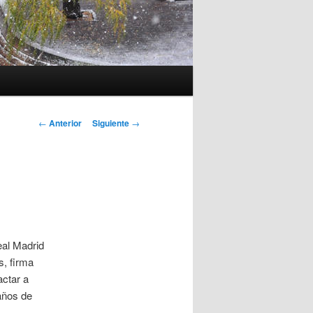
Navegación
←
Anterior
Siguiente
→
de
entradas
eal Madrid
s, firma
actar a
años de