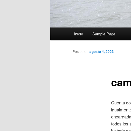
Menú
Inicio
Sample Page
principal
Posted on
agosto 4, 2023
cam
Cuenta con
igualmente
encargada 
todos los 
historia de