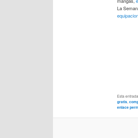
mangas,
e
La Semana 
equipacio
Esta entrad
gratis
,
compr
enlace per