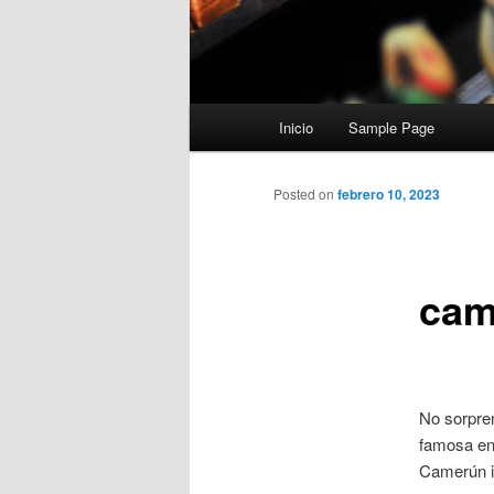
Menú
Inicio
Sample Page
principal
Posted on
febrero 10, 2023
cam
No sorpren
famosa en
Camerún in