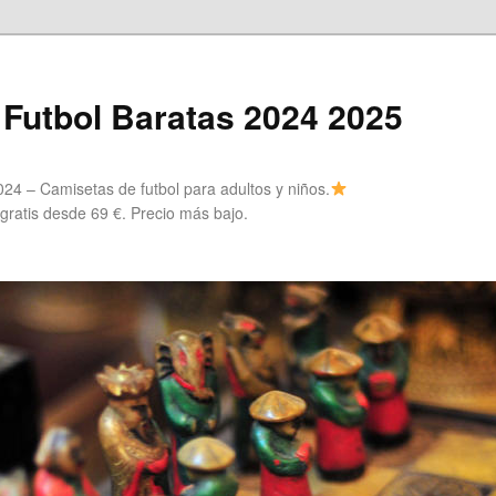
Futbol Baratas 2024 2025
24 – Camisetas de futbol para adultos y niños.
 gratis desde 69 €. Precio más bajo.