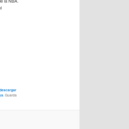
 de la NBA.
l
 descargar
ya
. Guarda