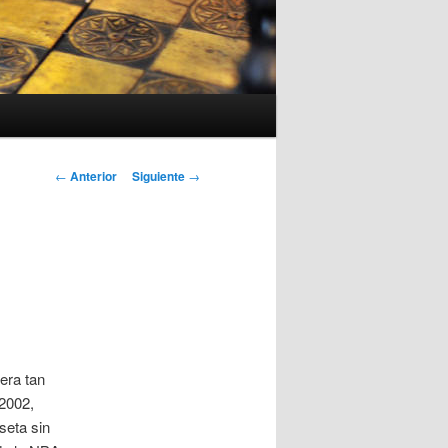
Navegación
←
Anterior
Siguiente
→
de
entradas
era tan
2002,
seta sin