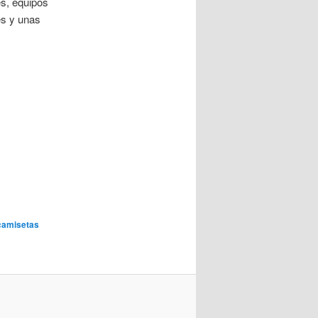
es, equipos
es y unas
camisetas