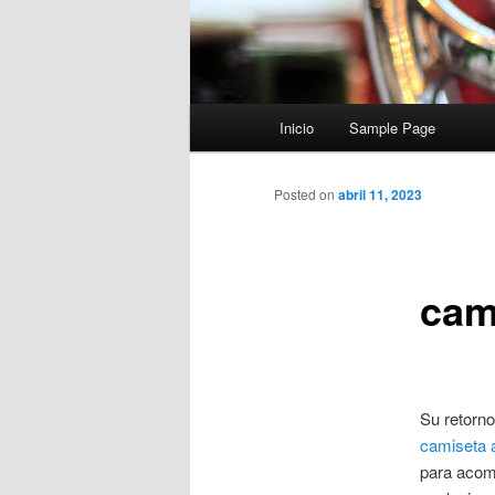
Menú
Inicio
Sample Page
principal
Posted on
abril 11, 2023
cami
Su retorno
camiseta a
para acomp