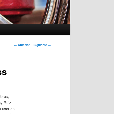
Navegación
←
Anterior
Siguiente
→
de
entradas
ss
dores,
by Ruiz
s usar en