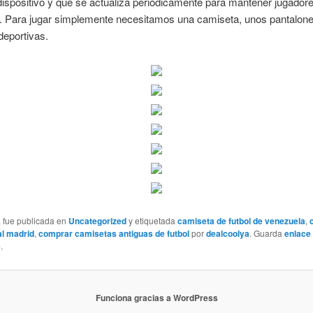
dispositivo y que se actualiza periódicamente para mantener jugador
s. Para jugar simplemente necesitamos una camiseta, unos pantalon
 deportivas.
a fue publicada en
Uncategorized
y etiquetada
camiseta de futbol de venezuela
,
al madrid
,
comprar camisetas antiguas de futbol
por
dealcoolya
. Guarda
enlace
e
.
Funciona gracias a WordPress