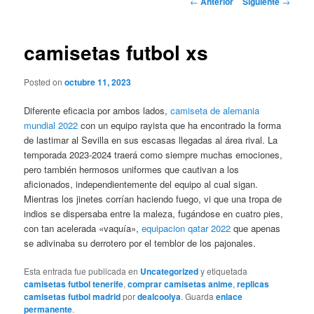
←
Anterior
Siguiente
→
de
entradas
camisetas futbol xs
Posted on
octubre 11, 2023
Diferente eficacia por ambos lados,
camiseta de alemania
mundial 2022
con un equipo rayista que ha encontrado la forma
de lastimar al Sevilla en sus escasas llegadas al área rival. La
temporada 2023-2024 traerá como siempre muchas emociones,
pero también hermosos uniformes que cautivan a los
aficionados, independientemente del equipo al cual sigan.
Mientras los jinetes corrían haciendo fuego, vi que una tropa de
indios se dispersaba entre la maleza, fugándose en cuatro pies,
con tan acelerada «vaquía»,
equipacion qatar 2022
que apenas
se adivinaba su derrotero por el temblor de los pajonales.
Esta entrada fue publicada en
Uncategorized
y etiquetada
camisetas futbol tenerife
,
comprar camisetas anime
,
replicas
camisetas futbol madrid
por
dealcoolya
. Guarda
enlace
permanente
.