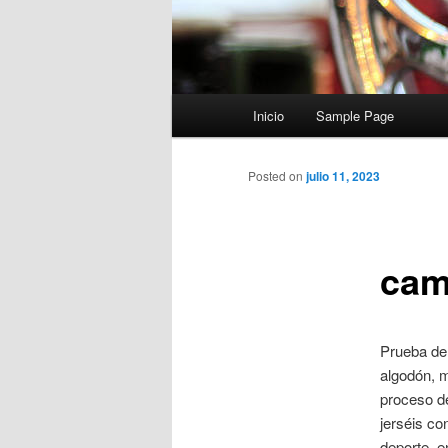
Menú
Inicio
Sample Page
principal
Posted on
julio 11, 2023
cam
Prueba de 
algodón, m
proceso d
jerséis co
deporte, e