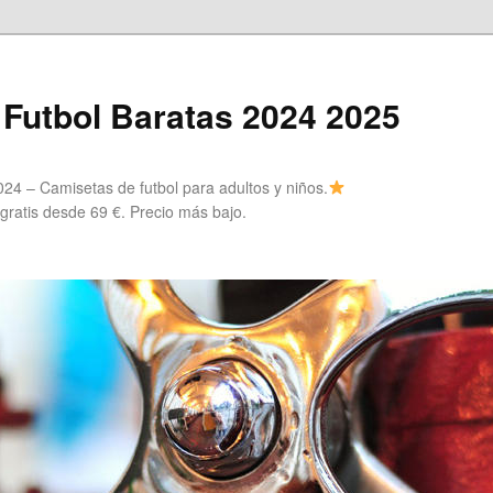
Futbol Baratas 2024 2025
24 – Camisetas de futbol para adultos y niños.
 gratis desde 69 €. Precio más bajo.