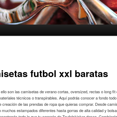
isetas futbol xxl baratas
ello son las camisetas de verano cortas, oversized, rectas o long fit
ateriales técnicos o transpirables. Aquí podrás conocer a fondo todo 
e creación de las prendas de ropa que quieras comprar. Desde cami
n muchos estampados diferentes hasta gorras de alta calidad y bols
ncontrarás todo lo que tu corazón de Teufelskicker desea. Combínel