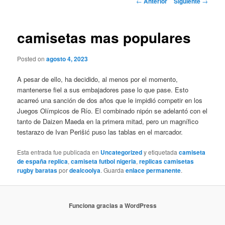
←
Anterior
Siguiente
→
de
entradas
camisetas mas populares
Posted on
agosto 4, 2023
A pesar de ello, ha decidido, al menos por el momento,
mantenerse fiel a sus embajadores pase lo que pase. Esto
acarreó una sanción de dos años que le impidió competir en los
Juegos Olímpicos de Río. El combinado nipón se adelantó con el
tanto de Daizen Maeda en la primera mitad, pero un magnífico
testarazo de Ivan Perišić puso las tablas en el marcador.
Esta entrada fue publicada en
Uncategorized
y etiquetada
camiseta
de españa replica
,
camiseta futbol nigeria
,
replicas camisetas
rugby baratas
por
dealcoolya
. Guarda
enlace permanente
.
Funciona gracias a WordPress