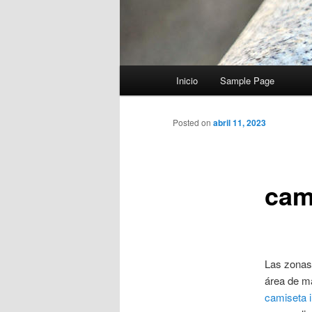
Menú
Inicio
Sample Page
principal
Posted on
abril 11, 2023
cami
Las zonas 
área de ma
camiseta i