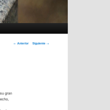
Navegación
←
Anterior
Siguiente
→
de
entradas
 su gran
pecho,