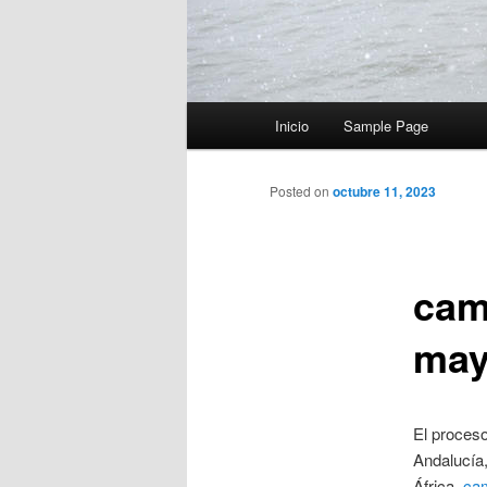
Menú
Inicio
Sample Page
principal
Posted on
octubre 11, 2023
cam
may
El proceso
Andalucía,
África,
cam