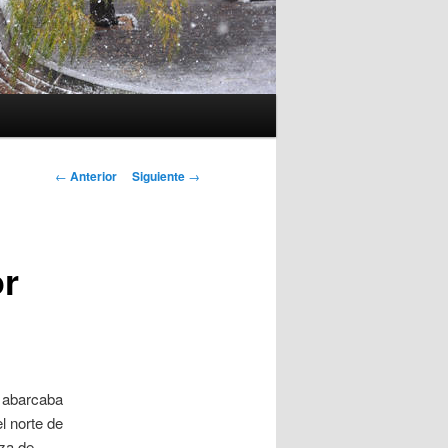
Navegación
←
Anterior
Siguiente
→
de
entradas
or
e abarcaba
l norte de
za de