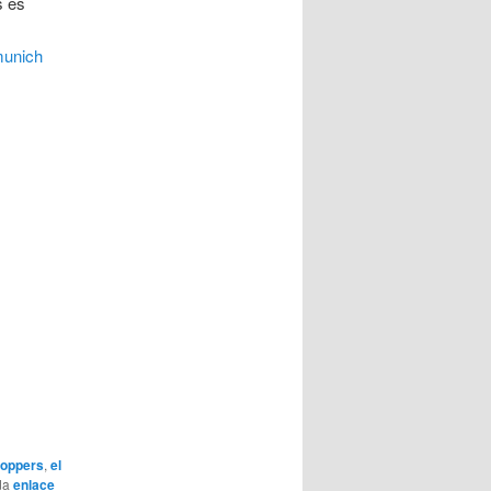
s es
munich
hoppers
,
el
da
enlace