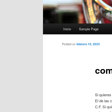
Menú
Inicio
Sample Page
principal
Posted on
febrero 10, 2023
com
Si quieres
El de las 
C.F. Si qu