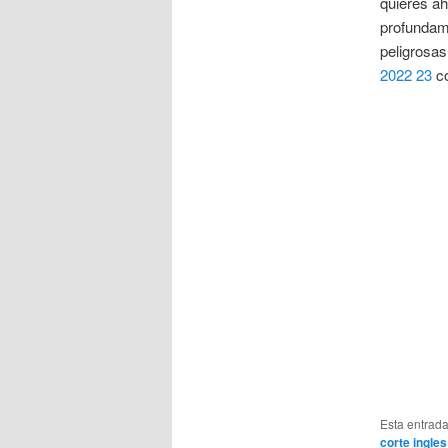
quieres ah
profundame
peligrosas
2022 23
co
Esta entrad
corte ingles