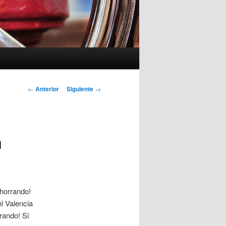
Navegación
←
Anterior
Siguiente
→
de
entradas
h
Ahorrando!
l Valencia
rando! Si