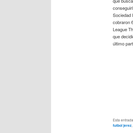
que busc
conseguirl
Sociedad l
cobraron 6
League Thi
que decidi
último par
Esta entrad
futbol jerez