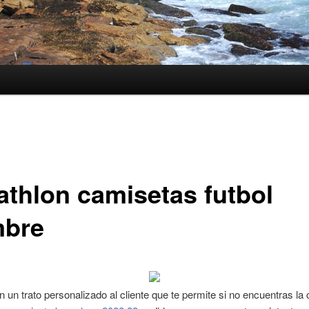
athlon camisetas futbol
bre
 un trato personalizado al cliente que te permite si no encuentras la