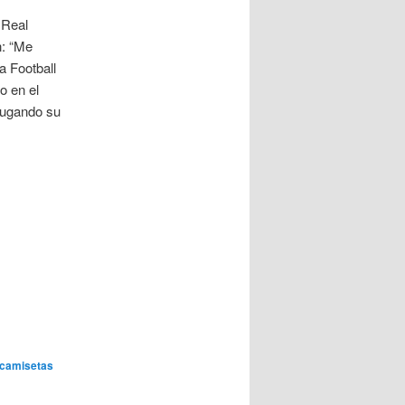
 Real
n: “Me
a Football
o en el
ugando su
camisetas