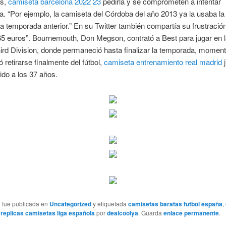
as,
camiseta barcelona 2022 23
pedirla y se comprometen a intentar
a. “Por ejemplo, la camiseta del Córdoba del año 2013 ya la usaba la
a temporada anterior.” En su Twitter también compartía su frustració
5 euros”. Bournemouth, Don Megson, contrató a Best para jugar en l
rd Division, donde permaneció hasta finalizar la temporada, moment
ó retirarse finalmente del fútbol,
camiseta entrenamiento real madrid
j
tido a los 37 años.
a fue publicada en
Uncategorized
y etiquetada
camisetas baratas futbol españa
,
,
replicas camisetas liga española
por
dealcoolya
. Guarda
enlace permanente
.