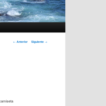
Navegación
←
Anterior
Siguiente
→
de
entradas
 camiseta