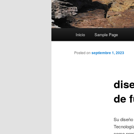
Menú
Inicio
Sample Page
principal
Posted on
septiembre 1, 2023
dis
de f
Su diseño 
Tecnología
como propó