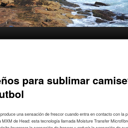
eños para sublimar camise
utbol
produce una sensación de frescor cuando entra en contacto con la pi
 MXM de Head: esta tecnología llamada Moisture Transfer Microfibre
sito favorecer la sensación de frescor y reducir la sensación de sud