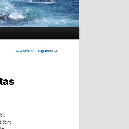
Navegación
←
Anterior
Siguiente
→
de
entradas
tas
el.
 tiene
or.