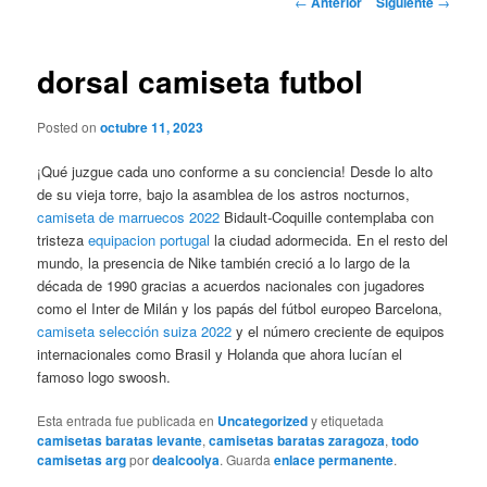
←
Anterior
Siguiente
→
de
entradas
dorsal camiseta futbol
Posted on
octubre 11, 2023
¡Qué juzgue cada uno conforme a su conciencia! Desde lo alto
de su vieja torre, bajo la asamblea de los astros nocturnos,
camiseta de marruecos 2022
Bidault-Coquille contemplaba con
tristeza
equipacion portugal
la ciudad adormecida. En el resto del
mundo, la presencia de Nike también creció a lo largo de la
década de 1990 gracias a acuerdos nacionales con jugadores
como el Inter de Milán y los papás del fútbol europeo Barcelona,
camiseta selección suiza 2022
y el número creciente de equipos
internacionales como Brasil y Holanda que ahora lucían el
famoso logo swoosh.
Esta entrada fue publicada en
Uncategorized
y etiquetada
camisetas baratas levante
,
camisetas baratas zaragoza
,
todo
camisetas arg
por
dealcoolya
. Guarda
enlace permanente
.