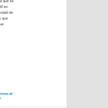
ta que se
00 en
iudad de
s que
gue
isetas de
e
.