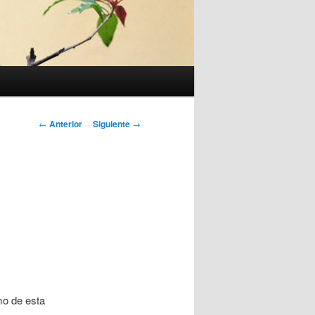
Navegación
←
Anterior
Siguiente
→
de
entradas
mo de esta