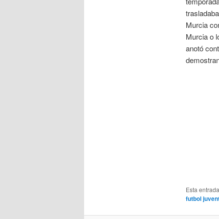
temporada.
trasladab
Murcia con
Murcia o l
anotó cont
demostran
Esta entrad
futbol juve