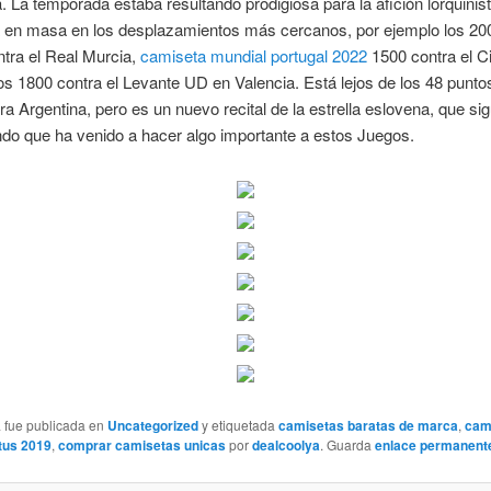
 La temporada estaba resultando prodigiosa para la afición lorquinis
a en masa en los desplazamientos más cercanos, por ejemplo los 20
tra el Real Murcia,
camiseta mundial portugal 2022
1500 contra el C
os 1800 contra el Levante UD en Valencia. Está lejos de los 48 punto
ra Argentina, pero es un nuevo recital de la estrella eslovena, que si
do que ha venido a hacer algo importante a estos Juegos.
a fue publicada en
Uncategorized
y etiquetada
camisetas baratas de marca
,
cam
ntus 2019
,
comprar camisetas unicas
por
dealcoolya
. Guarda
enlace permanent