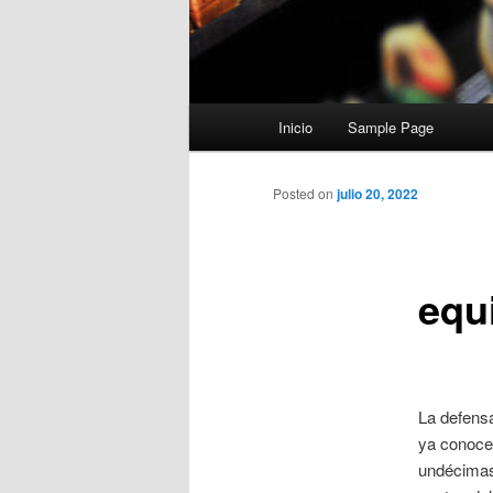
Menú
Inicio
Sample Page
principal
Posted on
julio 20, 2022
equ
La defensa
ya conoce 
undécimas 