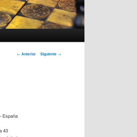
Navegación
←
Anterior
Siguiente
→
de
entradas
 – España
a 43