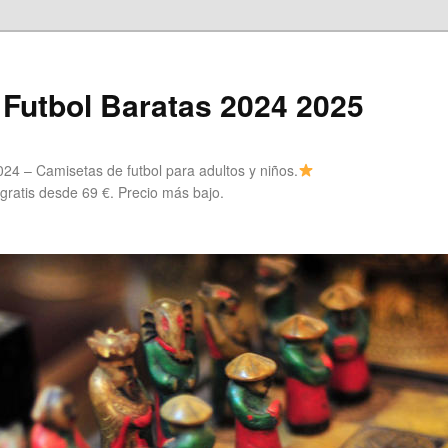
Futbol Baratas 2024 2025
24 – Camisetas de futbol para adultos y niños.
 gratis desde 69 €. Precio más bajo.