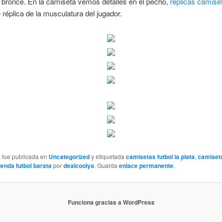
 bronce. En la camiseta vemos detalles en el pecho,
replicas camiset
réplica de la musculatura del jugador.
a fue publicada en
Uncategorized
y etiquetada
camisetas futbol la plata
,
camiseta
ienda futbol barata
por
dealcoolya
. Guarda
enlace permanente
.
Funciona gracias a WordPress