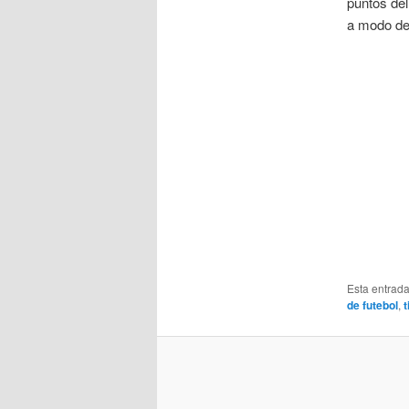
puntos del
a modo de 
Esta entrad
de futebol
,
t