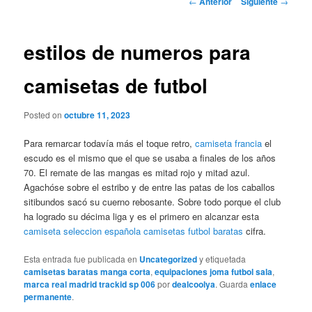
←
Anterior
Siguiente
→
de
entradas
estilos de numeros para
camisetas de futbol
Posted on
octubre 11, 2023
Para remarcar todavía más el toque retro,
camiseta francia
el
escudo es el mismo que el que se usaba a finales de los años
70. El remate de las mangas es mitad rojo y mitad azul.
Agachóse sobre el estribo y de entre las patas de los caballos
sitibundos sacó su cuerno rebosante. Sobre todo porque el club
ha logrado su décima liga y es el primero en alcanzar esta
camiseta seleccion española
camisetas futbol baratas
cifra.
Esta entrada fue publicada en
Uncategorized
y etiquetada
camisetas baratas manga corta
,
equipaciones joma futbol sala
,
marca real madrid trackid sp 006
por
dealcoolya
. Guarda
enlace
permanente
.