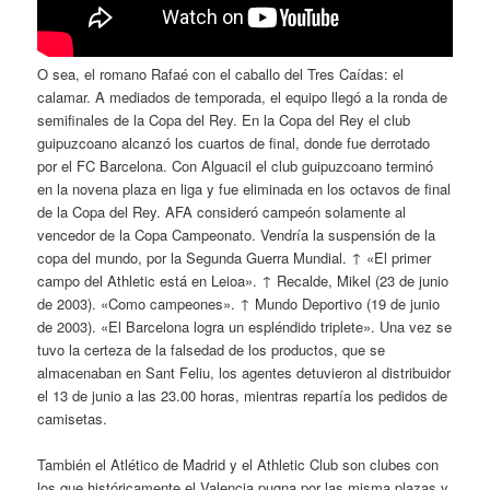
O sea, el romano Rafaé con el caballo del Tres Caídas: el
calamar. A mediados de temporada, el equipo llegó a la ronda de
semifinales de la Copa del Rey. En la Copa del Rey el club
guipuzcoano alcanzó los cuartos de final, donde fue derrotado
por el FC Barcelona. Con Alguacil el club guipuzcoano terminó
en la novena plaza en liga y fue eliminada en los octavos de final
de la Copa del Rey. AFA consideró campeón solamente al
vencedor de la Copa Campeonato. Vendría la suspensión de la
copa del mundo, por la Segunda Guerra Mundial. ↑ «El primer
campo del Athletic está en Leioa». ↑ Recalde, Mikel (23 de junio
de 2003). «Como campeones». ↑ Mundo Deportivo (19 de junio
de 2003). «El Barcelona logra un espléndido triplete». Una vez se
tuvo la certeza de la falsedad de los productos, que se
almacenaban en Sant Feliu, los agentes detuvieron al distribuidor
el 13 de junio a las 23.00 horas, mientras repartía los pedidos de
camisetas.
También el Atlético de Madrid y el Athletic Club son clubes con
los que históricamente el Valencia pugna por las misma plazas y