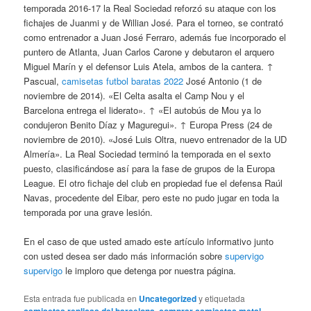
temporada 2016-17 la Real Sociedad reforzó su ataque con los
fichajes de Juanmi y de Willian José. Para el torneo, se contrató
como entrenador a Juan José Ferraro, además fue incorporado el
puntero de Atlanta, Juan Carlos Carone y debutaron el arquero
Miguel Marín y el defensor Luis Atela, ambos de la cantera. ↑
Pascual,
camisetas futbol baratas 2022
José Antonio (1 de
noviembre de 2014). «El Celta asalta el Camp Nou y el
Barcelona entrega el liderato». ↑ «El autobús de Mou ya lo
condujeron Benito Díaz y Maguregui». ↑ Europa Press (24 de
noviembre de 2010). «José Luis Oltra, nuevo entrenador de la UD
Almería». La Real Sociedad terminó la temporada en el sexto
puesto, clasificándose así para la fase de grupos de la Europa
League. El otro fichaje del club en propiedad fue el defensa Raúl
Navas, procedente del Eibar, pero este no pudo jugar en toda la
temporada por una grave lesión.
En el caso de que usted amado este artículo informativo junto
con usted desea ser dado más información sobre
supervigo
supervigo
le imploro que detenga por nuestra página.
Esta entrada fue publicada en
Uncategorized
y etiquetada
,
,