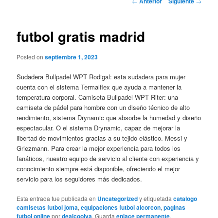
←
Anterior
Siguiente
→
de
entradas
futbol gratis madrid
Posted on
septiembre 1, 2023
Sudadera Bullpadel WPT Rodigal: esta sudadera para mujer
cuenta con el sistema Termalflex que ayuda a mantener la
temperatura corporal. Camiseta Bullpadel WPT Riter: una
camiseta de pádel para hombre con un diseño técnico de alto
rendimiento, sistema Drynamic que absorbe la humedad y diseño
espectacular. O el sistema Drynamic, capaz de mejorar la
libertad de movimientos gracias a su tejido elástico. Messi y
Griezmann. Para crear la mejor experiencia para todos los
fanáticos, nuestro equipo de servicio al cliente con experiencia y
conocimiento siempre está disponible, ofreciendo el mejor
servicio para los seguidores más dedicados.
Esta entrada fue publicada en
Uncategorized
y etiquetada
catalogo
camisetas futbol joma
,
equipaciones futbol alcorcon
,
paginas
futbol online
por
dealcoolya
. Guarda
enlace permanente
.