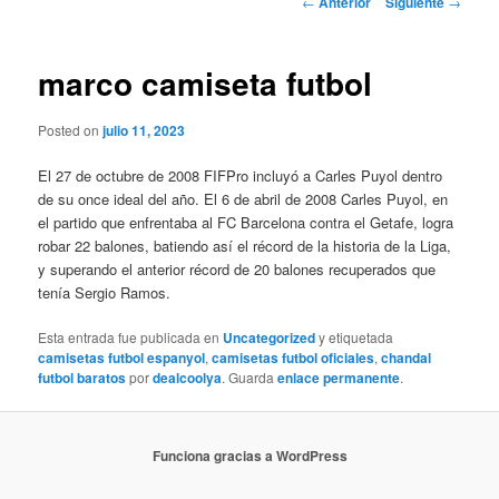
←
Anterior
Siguiente
→
de
entradas
marco camiseta futbol
Posted on
julio 11, 2023
El 27 de octubre de 2008 FIFPro incluyó a Carles Puyol dentro
de su once ideal del año. El 6 de abril de 2008 Carles Puyol, en
el partido que enfrentaba al FC Barcelona contra el Getafe, logra
robar 22 balones, batiendo así el récord de la historia de la Liga,
y superando el anterior récord de 20 balones recuperados que
tenía Sergio Ramos.
Esta entrada fue publicada en
Uncategorized
y etiquetada
camisetas futbol espanyol
,
camisetas futbol oficiales
,
chandal
futbol baratos
por
dealcoolya
. Guarda
enlace permanente
.
Funciona gracias a WordPress