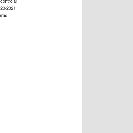
controlar
020/2021
eras,
,