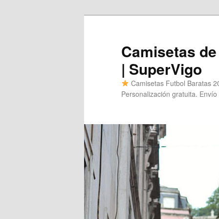
Ir
al
contenido
Camisetas de 
principal
| SuperVigo
Camisetas Futbol Baratas 20
Personalización gratuita. Envío