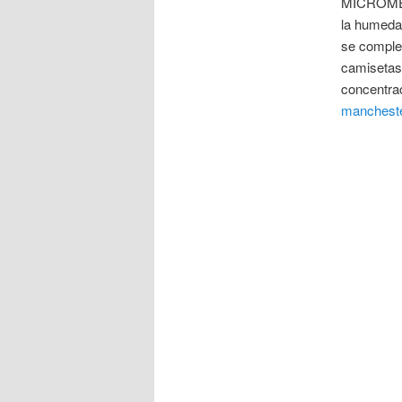
MICROMESH
la humedad
se comple
camisetas,
concentra
manchester