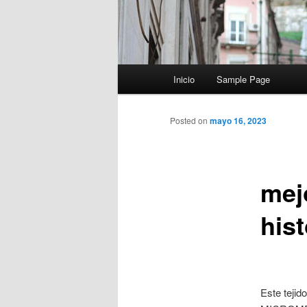
Menú
Inicio
Sample Page
principal
Posted on
mayo 16, 2023
mej
hist
Este tejid