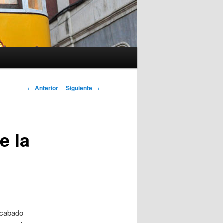
Navegación
←
Anterior
Siguiente
→
de
entradas
e la
 acabado