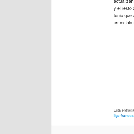
actualizan
y el resto
tenía que 
esencialme
Esta entrad
liga france