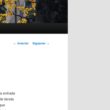
Navegación
←
Anterior
Siguiente
→
de
entradas
ra entrada
de tienda
 que