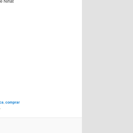
ue Nihat
eca
,
comprar
.