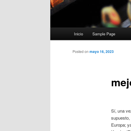
Menú
Inicio
Sample Page
principal
Posted on
mayo 16, 2023
mej
Sí, una ve
supuesto, 
Europa; ya