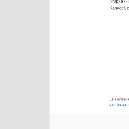
Krupka (Re
Kahveci, d
Esta entrad
camisetas r