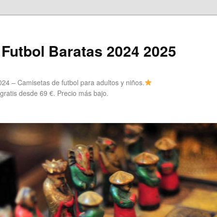
Futbol Baratas 2024 2025
24 – Camisetas de futbol para adultos y niños.
 gratis desde 69 €. Precio más bajo.