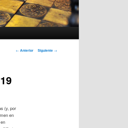
Navegación
←
Anterior
Siguiente
→
de
entradas
019
s (y, por
rimen en
 en