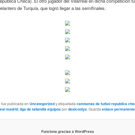
pública Checa). El otro jugador del Villarreal en dicha competición f
elantero de Turquía, que logró llegar a las semifinales.
a fue publicada en
Uncategorized
y etiquetada
camisetas de futbol republica ch
eal madrid
,
liga de tailandia equipos
por
dealcoolya
. Guarda
enlace permanente
Funciona gracias a WordPress