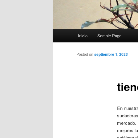
Menú
Inicio
Sample Page
principal
Posted on
septiembre 1, 2023
tie
En nuestra
sudaderas,
mercado. H
mejores l
catálogo 