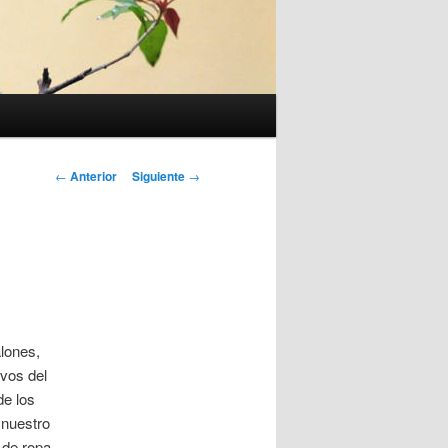
Navegación
←
Anterior
Siguiente
→
de
entradas
lones,
ivos del
de los
 nuestro
 de ropa