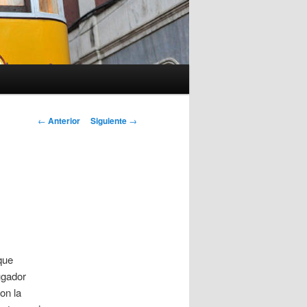
Navegación
←
Anterior
Siguiente
→
de
entradas
 que
ugador
on la