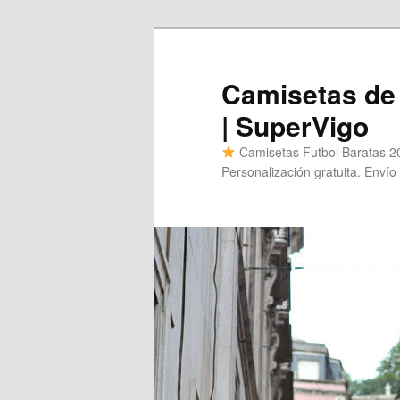
Ir
al
contenido
Camisetas de 
principal
| SuperVigo
Camisetas Futbol Baratas 20
Personalización gratuita. Envío