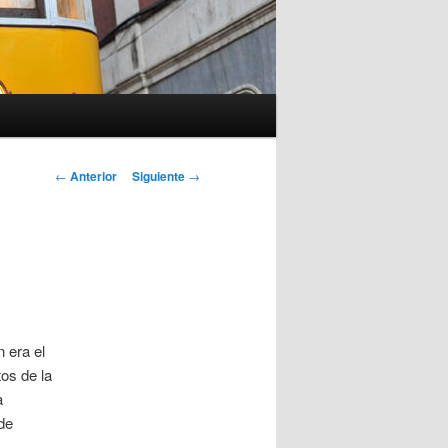
Navegación
←
Anterior
Siguiente
→
de
entradas
 era el
os de la
a
de