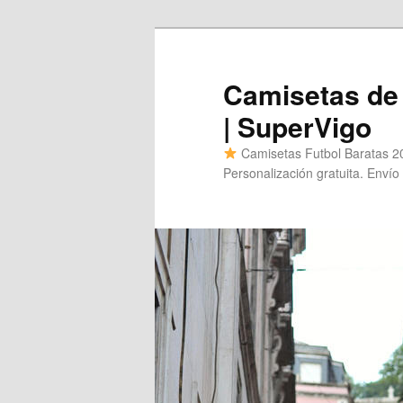
Ir
al
contenido
Camisetas de 
principal
| SuperVigo
Camisetas Futbol Baratas 20
Personalización gratuita. Envío