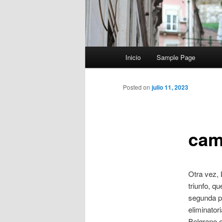
Menú
Inicio
Sample Page
principal
Posted on
julio 11, 2023
cam
Otra vez, 
triunfo, q
segunda po
eliminator
Belgrano e