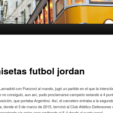
isetas futbol jordan
Lamadrid con Franzoni al mando, jugó un partido en el que la intención
ue no consiguió, aun así, pudo proclamarse campeón estando a 4 punt
sición, que portaba Argentino. Así, el carcelero entraba a la segund
ia, donde el 3 de marzo de 2015, terminó al Club Atlético Defensores 
mpatando sin goles pero repitiendo el 5-4 desde el punto penal.