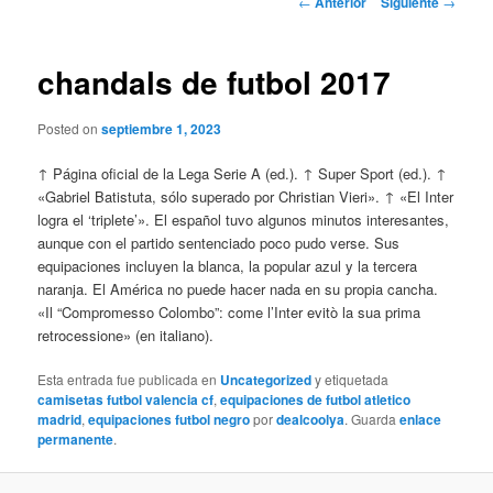
←
Anterior
Siguiente
→
de
entradas
chandals de futbol 2017
Posted on
septiembre 1, 2023
↑ Página oficial de la Lega Serie A (ed.). ↑ Super Sport (ed.). ↑
«Gabriel Batistuta, sólo superado por Christian Vieri». ↑ «El Inter
logra el ‘triplete’». El español tuvo algunos minutos interesantes,
aunque con el partido sentenciado poco pudo verse. Sus
equipaciones incluyen la blanca, la popular azul y la tercera
naranja. El América no puede hacer nada en su propia cancha.
«Il “Compromesso Colombo”: come l’Inter evitò la sua prima
retrocessione» (en italiano).
Esta entrada fue publicada en
Uncategorized
y etiquetada
camisetas futbol valencia cf
,
equipaciones de futbol atletico
madrid
,
equipaciones futbol negro
por
dealcoolya
. Guarda
enlace
permanente
.