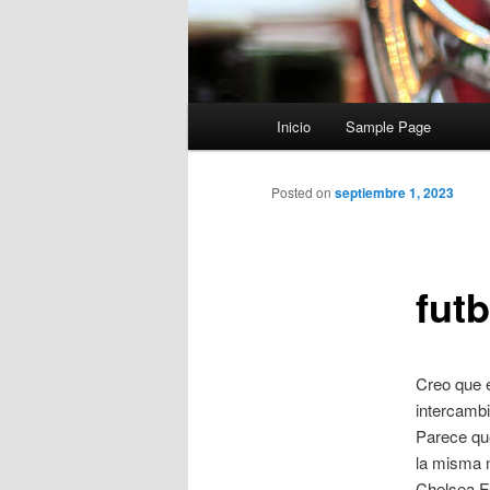
Menú
Inicio
Sample Page
principal
Posted on
septiembre 1, 2023
fut
Creo que e
intercambi
Parece qu
la misma m
Chelsea Fo