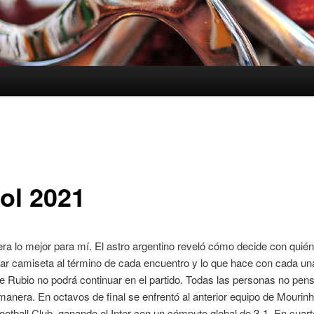
bol 2021
ra lo mejor para mí. El astro argentino reveló cómo decide con quién
ar camiseta al término de cada encuentro y lo que hace con cada una
e Rubio no podrá continuar en el partido. Todas las personas no pe
anera. En octavos de final se enfrentó al anterior equipo de Mourinh
otball Club, ganando el Inter con un cómputo global de 3-1. En cuar