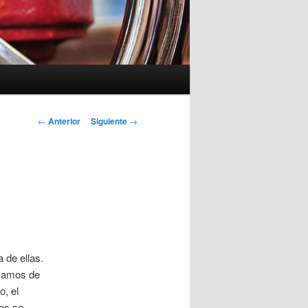
Navegación
←
Anterior
Siguiente
→
de
entradas
 de ellas.
nsamos de
o, el
tos se