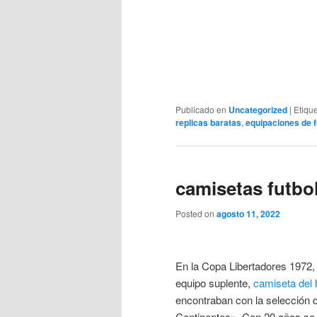
Publicado en
Uncategorized
|
Etiqu
replicas baratas
,
equipaciones de f
camisetas futbo
Posted on
agosto 11, 2022
En la Copa Libertadores 1972, 
equipo suplente,
camiseta del 
encontraban con la selección d
Continentes». Con 20 años se h