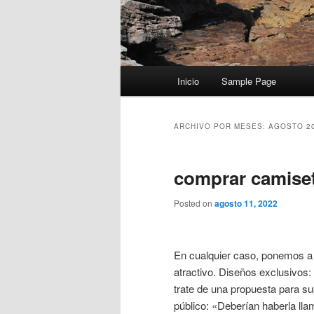
Menú
Inicio
Sample Page
principal
ARCHIVO POR MESES:
AGOSTO 2
comprar camise
Posted on
agosto 11, 2022
En cualquier caso, ponemos a 
atractivo. Diseños exclusivos:
trate de una propuesta para s
público: «Deberían haberla lla