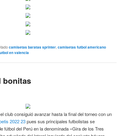
etado
camisetas baratas sprinter
,
camisetas futbol americano
utbol en valencia
l bonitas
el club consiguió avanzar hasta la final del torneo con un
betis 2022 23
pues sus principales futbolistas se
e fútbol del Perú en la denominada «Gira de los Tres
a adueñado del lateral izquierdo del conjunto bávaro,