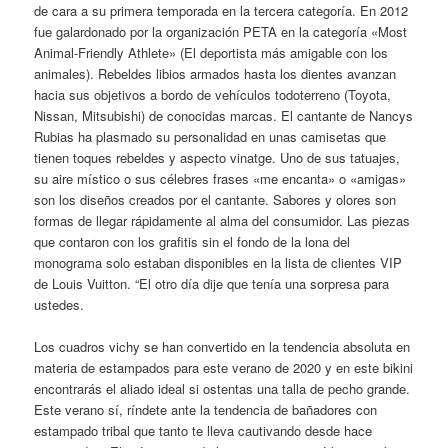
de cara a su primera temporada en la tercera categoría. En 2012
fue galardonado por la organización PETA en la categoría «Most
Animal-Friendly Athlete» (El deportista más amigable con los
animales). Rebeldes libios armados hasta los dientes avanzan
hacia sus objetivos a bordo de vehículos todoterreno (Toyota,
Nissan, Mitsubishi) de conocidas marcas. El cantante de Nancys
Rubias ha plasmado su personalidad en unas camisetas que
tienen toques rebeldes y aspecto vinatge. Uno de sus tatuajes,
su aire místico o sus célebres frases «me encanta» o «amigas»
son los diseños creados por el cantante. Sabores y olores son
formas de llegar rápidamente al alma del consumidor. Las piezas
que contaron con los grafitis sin el fondo de la lona del
monograma solo estaban disponibles en la lista de clientes VIP
de Louis Vuitton. “El otro día dije que tenía una sorpresa para
ustedes.
Los cuadros vichy se han convertido en la tendencia absoluta en
materia de estampados para este verano de 2020 y en este bikini
encontrarás el aliado ideal si ostentas una talla de pecho grande.
Este verano sí, ríndete ante la tendencia de bañadores con
estampado tribal que tanto te lleva cautivando desde hace