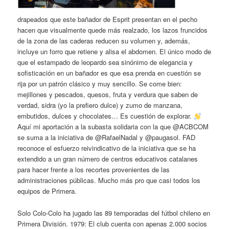
drapeados que este bañador de Esprit presentan en el pecho
hacen que visualmente quede más realzado, los lazos fruncidos
de la zona de las caderas reducen su volumen y, además,
incluye un forro que retiene y alisa el abdomen. El único modo de
que el estampado de leopardo sea sinónimo de elegancia y
sofisticación en un bañador es que esa prenda en cuestión se
rija por un patrón clásico y muy sencillo. Se come bien:
mejillones y pescados, quesos, fruta y verdura que saben de
verdad, sidra (yo la prefiero dulce) y zumo de manzana,
embutidos, dulces y chocolates… Es cuestión de explorar.
Aquí mi aportación a la subasta solidaria con la que @ACBCOM
se suma a la iniciativa de @RafaelNadal y @paugasol. FAD
reconoce el esfuerzo reivindicativo de la iniciativa que se ha
extendido a un gran número de centros educativos catalanes
para hacer frente a los recortes provenientes de las
administraciones públicas. Mucho más pro que casi todos los
equipos de Primera.
Solo Colo-Colo ha jugado las 89 temporadas del fútbol chileno en
Primera División. 1979: El club cuenta con apenas 2.000 socios