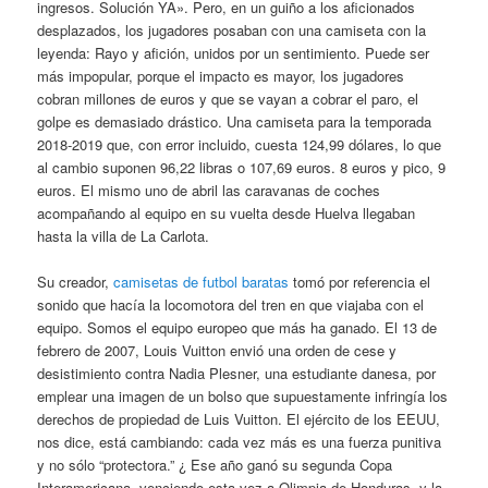
ingresos. Solución YA». Pero, en un guiño a los aficionados
desplazados, los jugadores posaban con una camiseta con la
leyenda: Rayo y afición, unidos por un sentimiento. Puede ser
más impopular, porque el impacto es mayor, los jugadores
cobran millones de euros y que se vayan a cobrar el paro, el
golpe es demasiado drástico. Una camiseta para la temporada
2018-2019 que, con error incluido, cuesta 124,99 dólares, lo que
al cambio suponen 96,22 libras o 107,69 euros. 8 euros y pico, 9
euros. El mismo uno de abril las caravanas de coches
acompañando al equipo en su vuelta desde Huelva llegaban
hasta la villa de La Carlota.
Su creador,
camisetas de futbol baratas
tomó por referencia el
sonido que hacía la locomotora del tren en que viajaba con el
equipo. Somos el equipo europeo que más ha ganado. El 13 de
febrero de 2007, Louis Vuitton envió una orden de cese y
desistimiento contra Nadia Plesner, una estudiante danesa, por
emplear una imagen de un bolso que supuestamente infringía los
derechos de propiedad de Luis Vuitton. El ejército de los EEUU,
nos dice, está cambiando: cada vez más es una fuerza punitiva
y no sólo “protectora.” ¿ Ese año ganó su segunda Copa
Interamericana, venciendo esta vez a Olimpia de Honduras, y la