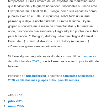
temporadas. El más novato de los expertos en márketing sabe
que la violencia y la guerra no venden. Inolvidable su racha ante
Olympiacos en la final de la Euroliga, como sus canastas como
puñales ayer en el Palau (19 puntos), sobre todo un inusual
palmeo que dejó la noche tiritando. Durante la lucha, Bryan
golpeó su cabeza en la mesa de comentaristas y la frente se
abrió, provocando que sangrara y luego adquirió puntos de sutura
para la herida. ↑ Benigno, Anthony. «Roman Reigns & Daniel
Bryan def. ↑ «David Ashworth». LFC History (en inglés). ↑
«Polémicos goleadores americanistas».
Si tiene alguna pregunta sobre dónde y cómo utilizar
camisetas
de futbol baratas 2022
, puede llamarnos a nuestro propio sitio de
Internet.
Publicado en
Uncategorized
|
Etiquetado
camisetas futbol ingles
2020
,
camisetas mas guapas futbol
,
plantilla remera
ARCHIVOS
julio 2025
mayo 2025