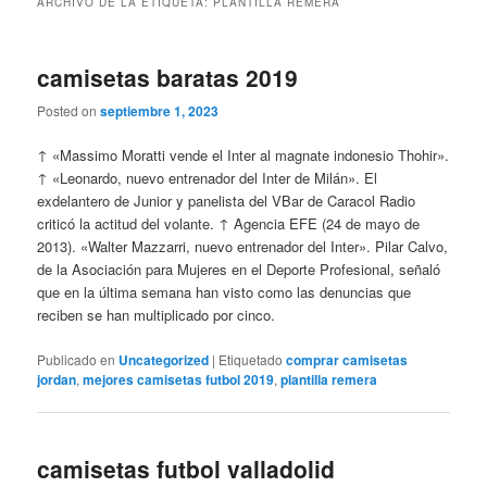
ARCHIVO DE LA ETIQUETA:
PLANTILLA REMERA
camisetas baratas 2019
Posted on
septiembre 1, 2023
↑ «Massimo Moratti vende el Inter al magnate indonesio Thohir».
↑ «Leonardo, nuevo entrenador del Inter de Milán». El
exdelantero de Junior y panelista del VBar de Caracol Radio
criticó la actitud del volante. ↑ Agencia EFE (24 de mayo de
2013). «Walter Mazzarri, nuevo entrenador del Inter». Pilar Calvo,
de la Asociación para Mujeres en el Deporte Profesional, señaló
que en la última semana han visto como las denuncias que
reciben se han multiplicado por cinco.
Publicado en
Uncategorized
|
Etiquetado
comprar camisetas
jordan
,
mejores camisetas futbol 2019
,
plantilla remera
camisetas futbol valladolid