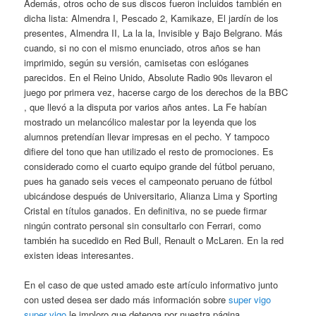
Además, otros ocho de sus discos fueron incluidos también en
dicha lista: Almendra I, Pescado 2, Kamikaze, El jardín de los
presentes, Almendra II, La la la, Invisible y Bajo Belgrano. Más
cuando, si no con el mismo enunciado, otros años se han
imprimido, según su versión, camisetas con eslóganes
parecidos. En el Reino Unido, Absolute Radio 90s llevaron el
juego por primera vez, hacerse cargo de los derechos de la BBC
, que llevó a la disputa por varios años antes. La Fe habían
mostrado un melancólico malestar por la leyenda que los
alumnos pretendían llevar impresas en el pecho. Y tampoco
difiere del tono que han utilizado el resto de promociones. Es
considerado como el cuarto equipo grande del fútbol peruano,
pues ha ganado seis veces el campeonato peruano de fútbol
ubicándose después de Universitario, Alianza Lima y Sporting
Cristal en títulos ganados. En definitiva, no se puede firmar
ningún contrato personal sin consultarlo con Ferrari, como
también ha sucedido en Red Bull, Renault o McLaren. En la red
existen ideas interesantes.
En el caso de que usted amado este artículo informativo junto
con usted desea ser dado más información sobre
super vigo
super vigo
le imploro que detenga por nuestra página.