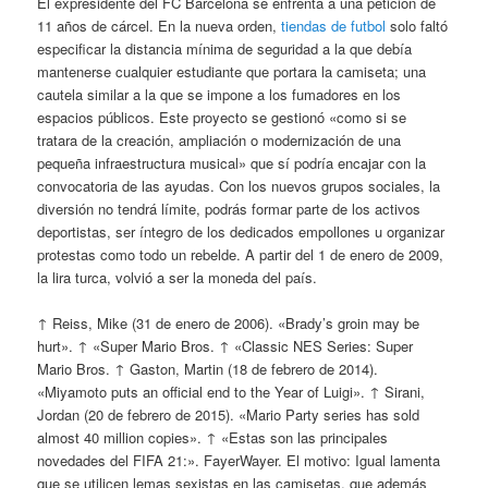
El expresidente del FC Barcelona se enfrenta a una petición de
11 años de cárcel. En la nueva orden,
tiendas de futbol
solo faltó
especificar la distancia mínima de seguridad a la que debía
mantenerse cualquier estudiante que portara la camiseta; una
cautela similar a la que se impone a los fumadores en los
espacios públicos. Este proyecto se gestionó «como si se
tratara de la creación, ampliación o modernización de una
pequeña infraestructura musical» que sí podría encajar con la
convocatoria de las ayudas. Con los nuevos grupos sociales, la
diversión no tendrá límite, podrás formar parte de los activos
deportistas, ser íntegro de los dedicados empollones u organizar
protestas como todo un rebelde. A partir del 1 de enero de 2009,
la lira turca, volvió a ser la moneda del país.
↑ Reiss, Mike (31 de enero de 2006). «Brady’s groin may be
hurt». ↑ «Super Mario Bros. ↑ «Classic NES Series: Super
Mario Bros. ↑ Gaston, Martin (18 de febrero de 2014).
«Miyamoto puts an official end to the Year of Luigi». ↑ Sirani,
Jordan (20 de febrero de 2015). «Mario Party series has sold
almost 40 million copies». ↑ «Estas son las principales
novedades del FIFA 21:». FayerWayer. El motivo: Igual lamenta
que se utilicen lemas sexistas en las camisetas, que además