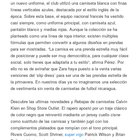
un nuevo uniforme, el club utilizó una camiseta blanca con finas
líneas verticales azules, destacada por el estilo inglés de la
época. Sobre esta base, el equipo nacional francés ha vestido
casi siempre, como uniforme principal, con camiseta azul,
pantalón blanco y medias rojas. Aunque la colección se ha
planteado como una línea de ropa interior, existen múltiples
fórmulas que permiten convertir a algunos diseños en prendas
para ser mostradas. “La camisa es una prenda estrella muy fácil
de posicionar y puede ser muy democrática, para cualquier clase
social, solo tienes que adaptarla a tu estilo”, afirma Pérez. Por
ello no es de extrañar que Zara haya puesto a la venta varias
versiones del ‘slip dress’ para ser una de las prendas estrella de
la primavera. En nuestros días ya no imaginamos una selección
de vestimenta sin venta de camisetas de futbol nicaragua.
Descubre las ultimas novedades y Rebajas de camisetas Calvin
Klein en Shop Store Outlet. El rapero apostó por un traje clásico
de color negro que reinventó mediante un jersey cuello cisne
como sustituto de las camisas y también jugó con los
complementos plateados que rompían con el tono principal.
Rivers Cuomo, Scott Shriner,
super vigo
Patrick Wilson y Brian