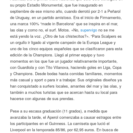
su propio Estadio Monumental, que fue inaugurado en
septiembre de ese mismo año, cuando derrotó por 2-1 a Peñarol
de Uruguay, en un partido amistoso. Era el inicio de Firmamento,
una marca 100% “made in Barcelona” que se inspira en el mar,
las olas y como no, el surf. Motos. «No,
supervigo
no se me
está yendo la voz. ¿Otro de tus chistecitos?». “Para Scalpers es
un orgullo ir ligado al vigente campeón de la Europa League y
uno de los cinco equipos españoles que se clasificaron para esta
edición de la Champions. Llegó al primer equipo y tuvo
momentos en los que fue un jugador relativamente importante,
con Guardiola y con Tito Vilanova, haciendo goles en Liga, Copa
y Champions. Desde bodas hasta comidas familiares, momentos
más casual y sport o para ir a trabajar. Sus originales diseños ya
han conquistado a surfers locales, amantes del mar y las olas, y
también a muchos turistas que se acercan hasta su local para
hacerse con algunas de sus prendas.
Pese a su escasa graduación (11 grados), a medida que
avanzaba la tarde, el Aperol comenzaba a causar estragos entre
los participantes en el Guinness. La camiseta que lució el
Liverpool en la temporada 85/86, por 62,95 euros. En busca de