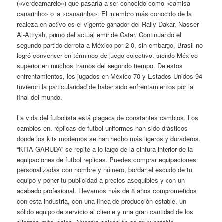
(«verdeamarelo») que pasaría a ser conocido como «camisa
canarinho» o la «canarinha». El miembro más conocido de la
realeza en activo es el vigente ganador del Rally Dakar, Nasser
Al-Attiyah, primo del actual emir de Catar. Continuando el
segundo partido derrota a México por 2-0, sin embargo, Brasil no
logró convencer en términos de juego colectivo, siendo México
superior en muchos tramos del segundo tiempo. De estos
enfrentamientos, los jugados en México 70 y Estados Unidos 94
tuvieron la particularidad de haber sido enfrentamientos por la
final del mundo.
La vida del futbolista está plagada de constantes cambios. Los
cambios en. réplicas de futbol uniformes han sido drásticos
donde los kits modernos se han hecho más ligeros y duraderos.
“KITA GARUDA” se repite a lo largo de la cintura interior de la
equipaciones de futbol replicas. Puedes comprar equipaciones
personalizadas con nombre y número, bordar el escudo de tu
equipo y poner tu publicidad a precios asequibles y con un
acabado profesional. Llevamos más de 8 años comprometidos
con esta industria, con una línea de producción estable, un
sólido equipo de servicio al cliente y una gran cantidad de los
clientes más leales. Nuestra colección es muy estable,