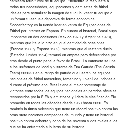
camiseta retro futbol de tu equipo. Encuentra la respuesta a
todas tus necesidades, equipaciones y camisetas de fútbol
ideales para actualizar la imagen de tu club, vestir tu equipo o
uniformar tu escuela deportiva de forma económica.
Soccerfactory es la tienda líder en venta de Equipaciones de
Fútbol por Internet en España. En cuanto al historial, Brasil supo
imponerse en dos ocasiones (México 1970 y Argentina 1978),
mientras que Italia lo hizo en igual cantidad de ocasiones
(Francia 1938 y España 1982), mientras que el restante duelo
(Estados Unidos 1994) terminó en empate pero definiendose por
tiros desde el punto penal a favor de Brasil. La camiseta se une
a los uniformes de local y visitante de Tim Garuda (The Garuda
Team) 2020/21 en el rango de partido que usarán los equipos
nacionales de fútbol masculino, femenino y juvenil de Indonesia
durante el próximo año. Brasil tiene el mejor porcentaje de
victorias entre todos los equipos nacionales en partidos oficiales
reconocidos por la FIFA y amistosos y lidera la clasificación Elo
promedio en todas las décadas desde 1960 hasta 2020. Es
también la única selección que tiene un récord positivo contra las
otras siete naciones campeonas del mundo y tiene un historial
positivo contra ochenta y ocho de los noventa y dos rivales a los
que se ha enfrentado a lo largo de su historia.