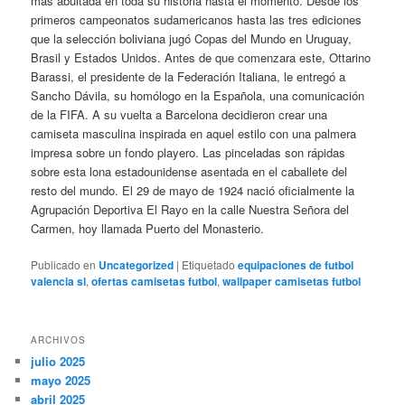
más abultada en toda su historia hasta el momento. Desde los
primeros campeonatos sudamericanos hasta las tres ediciones
que la selección boliviana jugó Copas del Mundo en Uruguay,
Brasil y Estados Unidos. Antes de que comenzara este, Ottarino
Barassi, el presidente de la Federación Italiana, le entregó a
Sancho Dávila, su homólogo en la Española, una comunicación
de la FIFA. A su vuelta a Barcelona decidieron crear una
camiseta masculina inspirada en aquel estilo con una palmera
impresa sobre un fondo playero. Las pinceladas son rápidas
sobre esta lona estadounidense asentada en el caballete del
resto del mundo. El 29 de mayo de 1924 nació oficialmente la
Agrupación Deportiva El Rayo en la calle Nuestra Señora del
Carmen, hoy llamada Puerto del Monasterio.
Publicado en
Uncategorized
|
Etiquetado
equipaciones de futbol
valencia sl
,
ofertas camisetas futbol
,
wallpaper camisetas futbol
ARCHIVOS
julio 2025
mayo 2025
abril 2025