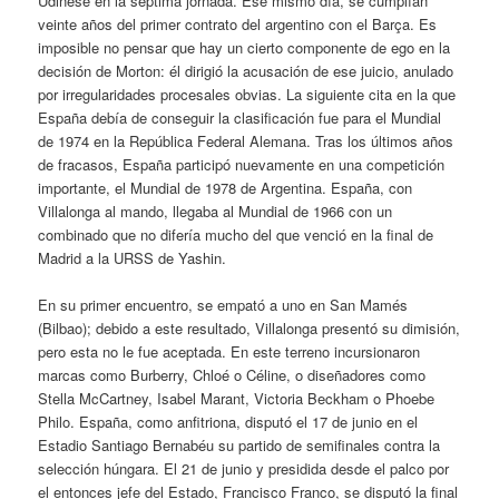
Udinese en la séptima jornada. Ese mismo día, se cumplían
veinte años del primer contrato del argentino con el Barça. Es
imposible no pensar que hay un cierto componente de ego en la
decisión de Morton: él dirigió la acusación de ese juicio, anulado
por irregularidades procesales obvias. La siguiente cita en la que
España debía de conseguir la clasificación fue para el Mundial
de 1974 en la República Federal Alemana. Tras los últimos años
de fracasos, España participó nuevamente en una competición
importante, el Mundial de 1978 de Argentina. España, con
Villalonga al mando, llegaba al Mundial de 1966 con un
combinado que no difería mucho del que venció en la final de
Madrid a la URSS de Yashin.
En su primer encuentro, se empató a uno en San Mamés
(Bilbao); debido a este resultado, Villalonga presentó su dimisión,
pero esta no le fue aceptada. En este terreno incursionaron
marcas como Burberry, Chloé o Céline, o diseñadores como
Stella McCartney, Isabel Marant, Victoria Beckham o Phoebe
Philo. España, como anfitriona, disputó el 17 de junio en el
Estadio Santiago Bernabéu su partido de semifinales contra la
selección húngara. El 21 de junio y presidida desde el palco por
el entonces jefe del Estado, Francisco Franco, se disputó la final