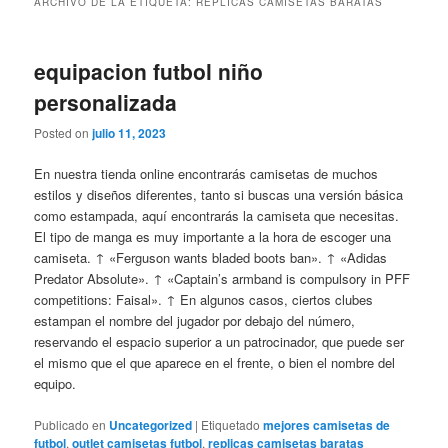
ARCHIVO DE LA ETIQUETA:
REPLICAS CAMISETAS BARATAS
equipacion futbol niño
personalizada
Posted on
julio 11, 2023
En nuestra tienda online encontrarás camisetas de muchos
estilos y diseños diferentes, tanto si buscas una versión básica
como estampada, aquí encontrarás la camiseta que necesitas.
El tipo de manga es muy importante a la hora de escoger una
camiseta. ↑ «Ferguson wants bladed boots ban». ↑ «Adidas
Predator Absolute». ↑ «Captain’s armband is compulsory in PFF
competitions: Faisal». ↑ En algunos casos, ciertos clubes
estampan el nombre del jugador por debajo del número,
reservando el espacio superior a un patrocinador, que puede ser
el mismo que el que aparece en el frente, o bien el nombre del
equipo.
Publicado en
Uncategorized
|
Etiquetado
mejores camisetas de
futbol
,
outlet camisetas futbol
,
replicas camisetas baratas